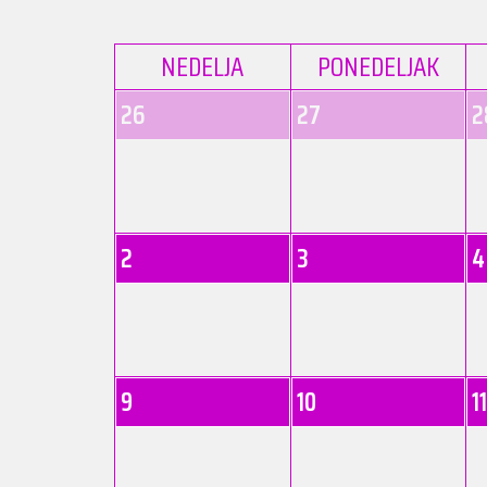
NEDELJA
PONEDELJAK
26
27
2
2
3
4
9
10
11