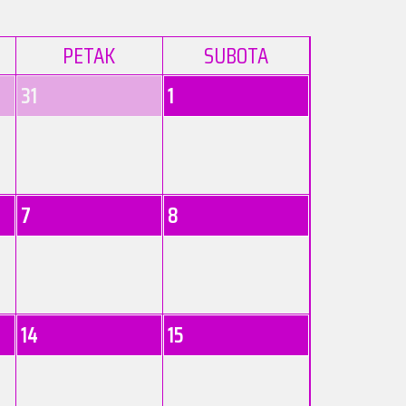
PETAK
SUBOTA
31
1
7
8
14
15