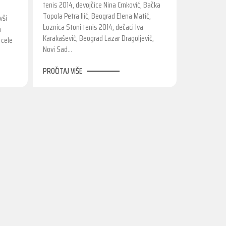
tenis 2014, devojčice Nina Crnković, Bačka
Topola Petra Ilić, Beograd Elena Matić,
vši
Loznica Stoni tenis 2014, dečaci Iva
a
Karakašević, Beograd Lazar Dragoljević,
 cele
Novi Sad…
PROČITAJ VIŠE