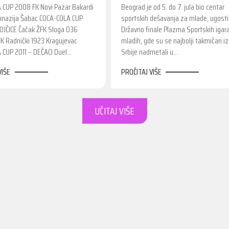
 CUP 2008 FK Novi Pazar Bakardi
Beograd je od 5. do 7. jula bio centar
mnazija Šabac COCA-COLA CUP
sportskih dešavanja za mlade, ugosti
OJČICE Čačak ŽFK Sloga 036
Državno finale Plazma Sportskih igar
FK Radnički 1923 Kragujevac
mladih, gde su se najbolji takmičari iz
 CUP 2011 – DEČACI Duel…
Srbije nadmetali u…
VIŠE
PROČITAJ VIŠE
UČITAJ VIŠE