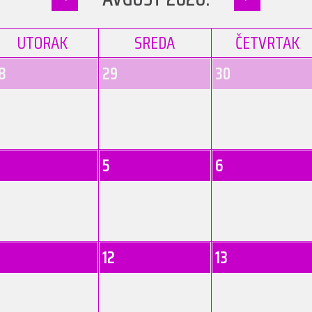
UTORAK
SREDA
ČETVRTAK
8
29
30
5
6
12
13