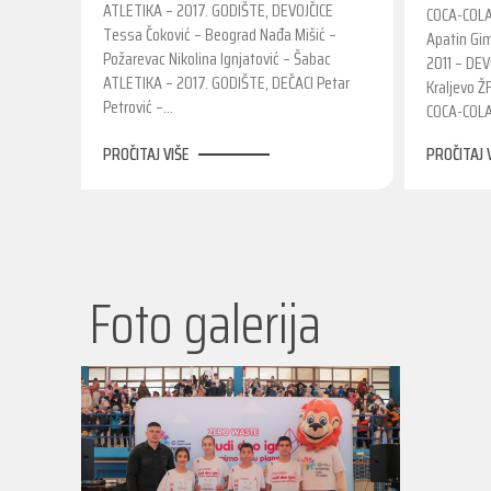
ATLETIKA – 2017. GODIŠTE, DEVOJČICE
COCA-COLA
Tessa Čoković – Beograd Nađa Mišić –
Apatin Gi
Požarevac Nikolina Ignjatović – Šabac
2011 – DEV
ATLETIKA – 2017. GODIŠTE, DEČACI Petar
Kraljevo Ž
Petrović –…
COCA-COLA
PROČITAJ VIŠE
PROČITAJ 
Foto galerija