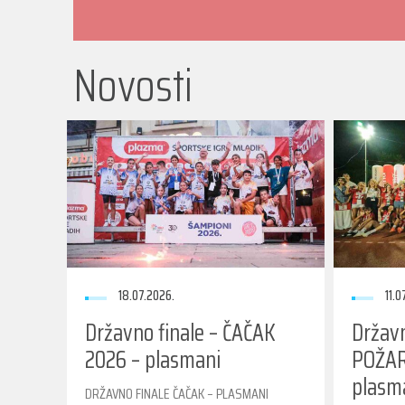
Novosti
18.07.2026.
11.0
Državno finale – ČAČAK
Državn
2026 – plasmani
POŽAR
plasm
DRŽAVNO FINALE ČAČAK – PLASMANI