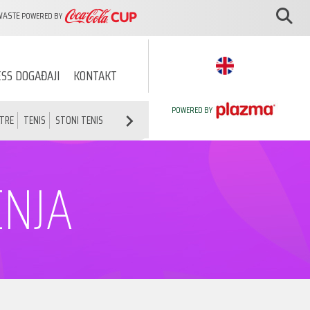
WASTE
POWERED BY
SS DOGAĐAJI
KONTAKT
POWERED BY
ATRE
TENIS
STONI TENIS
ATLETIKA
ŠAH
ENJA