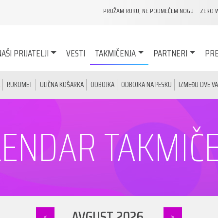
PRUŽAM RUKU, NE PODMEĆEM NOGU
ZERO 
AŠI PRIJATELJI
VESTI
TAKMIČENJA
PARTNERI
PRE
RUKOMET
ULIČNA KOŠARKA
ODBOJKA
ODBOJKA NA PESKU
IZMEĐU DVE V
ENDAR TAKMIČ
AVGUST 2026.
<
>