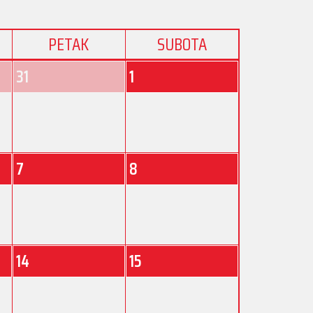
PETAK
SUBOTA
31
1
7
8
14
15