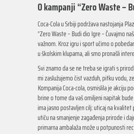
O kampanji “Zero Waste – B
Coca-Cola u Srbiji podržava nastojanja Pl
“Zero Waste – Budi dio Igre – Čuvajmo naš
važnom. Kroz igru i sport učimo o pobedama
u školskim klupama, ali smo pronašli inte
Svi znamo da se ne treba se igrati s prirod
mi zaslužujemo čist vazduh, pitku vodu, ze
Kompanija Coca-cola, osmislila je akciju 
brine o tome da vaš omiljeni napitak bude
ima jasno postavljen cilj: uticaj na kvali
utiču na smanjenje zagađenja prirode i da
primarna ambalaža može u potpunosti recikl