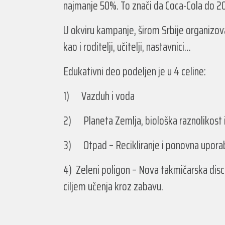
najmanje 50%. To znači da Coca-Cola do 2030.
U okviru kampanje, širom Srbije organizov
kao i roditelji, učitelji, nastavnici…
Edukativni deo podeljen je u 4 celine:
1) Vazduh i voda
2) Planeta Zemlja, biološka raznolikost
3) Otpad – Recikliranje i ponovna upor
4) Zeleni poligon – Nova takmičarska disc
ciljem učenja kroz zabavu.