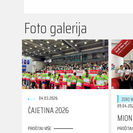
Foto galerija
04.03.2026.
ZERO W
09.04.20
ČAJETINA 2026
MION
PROČITAJ VIŠE
PROČITAJ