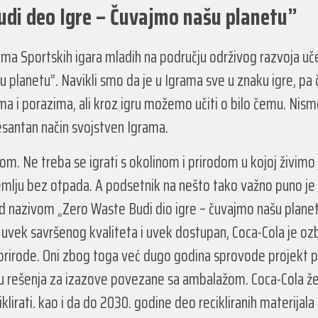
udi deo Igre – Čuvajmo našu planetu”
azma Sportskih igara mladih na području održivog razvoja u
u planetu”. Navikli smo da je u Igrama sve u znaku igre, p
 i porazima, ali kroz igru možemo učiti o bilo čemu. Nismo
resantan način svojstven Igrama.
om. Ne treba se igrati s okolinom i prirodom u kojoj živimo j
mlju bez otpada. A podsetnik na nešto tako važno puno je l
pod nazivom „Zero Waste Budi dio igre – čuvajmo našu plane
 uvek savršenog kvaliteta i uvek dostupan, Coca-Cola je o
tet prirode. Oni zbog toga već dugo godina sprovode projekt
ju rešenja za izazove povezane sa ambalažom. Coca-Cola žel
irati. kao i da do 2030. godine deo recikliranih materijala