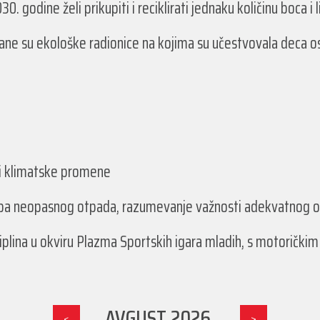
 godine želi prikupiti i reciklirati jednaku količinu boca i l
ane su ekološke radionice na kojima su učestvovala deca o
 i klimatske promene
aba neopasnog otpada, razumevanje važnosti adekvatnog o
iplina u okviru Plazma Sportskih igara mladih, s motoričk
AVGUST 2026.
<
>