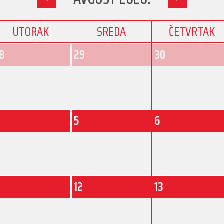
UTORAK
SREDA
ČETVRTAK
8
29
30
5
6
1
12
13