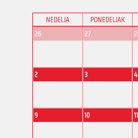
NEDELJA
PONEDELJAK
26
27
2
2
3
4
9
10
1