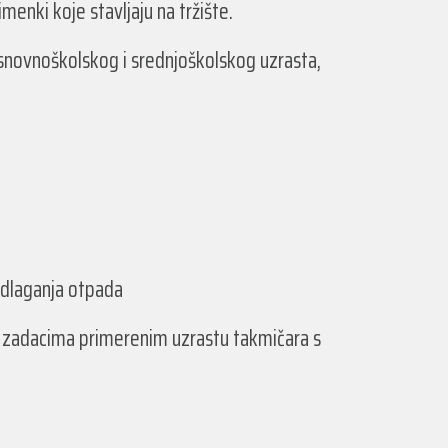
imenki koje stavljaju na tržište.
snovnoškolskog i srednjoškolskog uzrasta,
dlaganja otpada
im zadacima primerenim uzrastu takmičara s