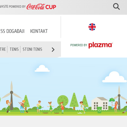
WASTE
POWERED BY
SS DOGAĐAJI
KONTAKT
POWERED BY
ATRE
TENIS
STONI TENIS
ATLETIKA
ŠAH