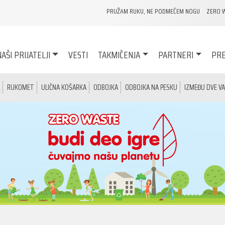
PRUŽAM RUKU, NE PODMEĆEM NOGU
ZERO 
AŠI PRIJATELJI
VESTI
TAKMIČENJA
PARTNERI
PRE
RUKOMET
ULIČNA KOŠARKA
ODBOJKA
ODBOJKA NA PESKU
IZMEĐU DVE V