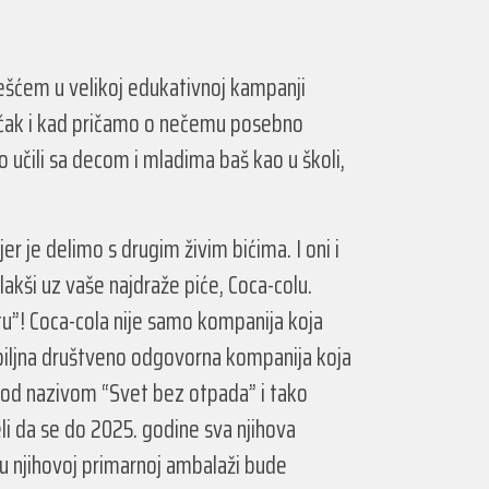
češćem u velikoj edukativnoj kampanji
a čak i kad pričamo o nečemu posebno
 učili sa decom i mladima baš kao u školi,
er je delimo s drugim živim bićima. I oni i
akši uz vaše najdraže piće, Coca-colu.
tu”! Coca-cola nije samo kompanija koja
zbiljna društveno odgovorna kompanija koja
 pod nazivom “Svet bez otpada” i tako
i da se do 2025. godine sva njihova
 u njihovoj primarnoj ambalaži bude