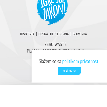
HRVATSKA
BOSNA I HERCEGOVINA
SLOVENIJA
ZERO WASTE
PLAZMA SPORTSKE IGRE MLADIH
PRESS DOGAĐAJI
Slažem se sa
politikom privatnosti
.
BUDI VOLONTER!
NOVOSTI
SLAŽEM SE
KONTAKT
KLIKNI I PRIJAVI SE!