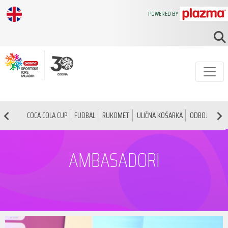
POWERED BY
COCA COLA CUP
FUDBAL
RUKOMET
ULIČNA KOŠARKA
ODBOJKA
O
AMBASADORI