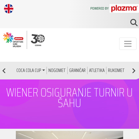
POWERED BY
NOGOMET
GRANIČAR
ATLETIKA
RUKOMET
KOŠAR
COCA COLA CUP
WIENER OSIGURANJE TURNIR U
ŠAHU