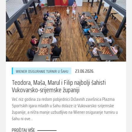
23.06.2026.
WIENER OSIGURANJE TURNIR U ŠAHU
Teodora, Maša, Marul i Filip najbolji šahisti
Vukovarsko-srijemske županiji
Već niz godina za redom pobjednici Državnih završnica Plazma
Sportskih igara mladih u šahu dolaze iz Vukovarsko-srijemske
županije, a ništa manje uzbudljivo na Wiener osiguranje turniru u
šahu ni ove…
PROČITAJ VIŠE