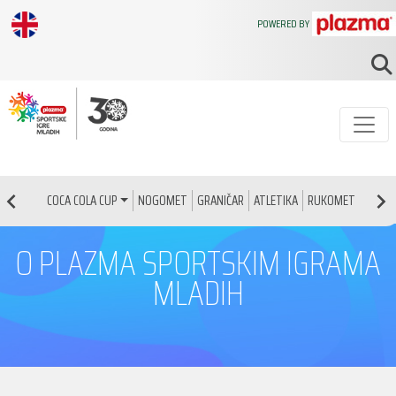
POWERED BY
NOGOMET
GRANIČAR
ATLETIKA
RUKOMET
KOŠAR
COCA COLA CUP
O PLAZMA SPORTSKIM IGRAMA
MLADIH