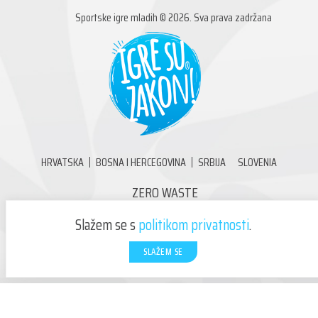
Sportske igre mladih © 2026. Sva prava zadržana
HRVATSKA
BOSNA I HERCEGOVINA
SRBIJA
SLOVENIA
ZERO WASTE
O PLAZMA SPORTSKIM IGRAMA MLADIH
Slažem se s
politikom privatnosti
.
BUDI VOLONTER!
KONTAKT
SLAŽEM SE