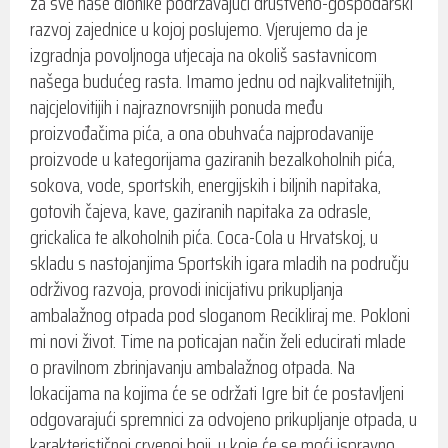
za sve naše dionike podržavajući društveno-gospodarski
razvoj zajednice u kojoj poslujemo. Vjerujemo da je
izgradnja povoljnoga utjecaja na okoliš sastavnicom
našega budućeg rasta. Imamo jednu od najkvalitetnijih,
najcjelovitijih i najraznovrsnijih ponuda među
proizvođačima pića, a ona obuhvaća najprodavanije
proizvode u kategorijama gaziranih bezalkoholnih pića,
sokova, vode, sportskih, energijskih i biljnih napitaka,
gotovih čajeva, kave, gaziranih napitaka za odrasle,
grickalica te alkoholnih pića. Coca-Cola u Hrvatskoj, u
skladu s nastojanjima Sportskih igara mladih na području
održivog razvoja, provodi inicijativu prikupljanja
ambalažnog otpada pod sloganom Recikliraj me. Pokloni
mi novi život. Time na poticajan način želi educirati mlade
o pravilnom zbrinjavanju ambalažnog otpada. Na
lokacijama na kojima će se održati Igre bit će postavljeni
odgovarajući spremnici za odvojeno prikupljanje otpada, u
karakterističnoj crvenoj boji, u koje će se moći ispravno