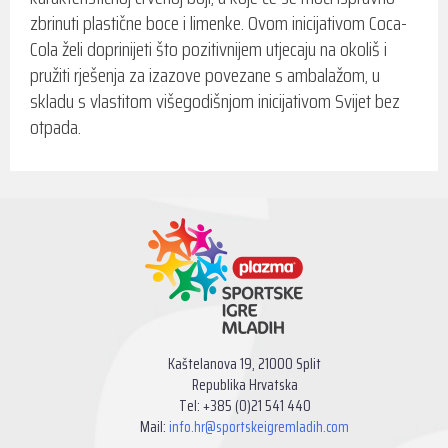
zbrinuti plastične boce i limenke. Ovom inicijativom Coca-
Cola želi doprinijeti što pozitivnijem utjecaju na okoliš i
pružiti rješenja za izazove povezane s ambalažom, u
skladu s vlastitom višegodišnjom inicijativom Svijet bez
otpada.
Kaštelanova 19, 21000 Split
Republika Hrvatska
Tel: +385 (0)21 541 440
Mail:
info.hr@sportskeigremladih.com