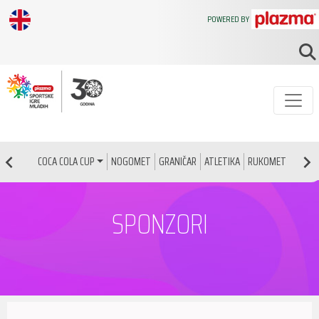
POWERED BY
NOGOMET
GRANIČAR
ATLETIKA
RUKOMET
KOŠAR
COCA COLA CUP
SPONZORI