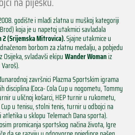
ojci na pijesku.
08. godište i mlađi zlatna u muškoj kategoriji
Brod) koja je u napetoj utakmici savladala
 2 (Srijemska Mitrovica).
Sjajne utakmice u
zjednačenom borbom za zlatnu medalju, a pobjedu
z Osijeka, svladavši ekipu
Wander Woman
iz
 Varoš).
eđunarodnoj završnici Plazma Sportskim igrama
kih disciplina (Coca- Cola Cup u nogometu, Tommy
nir u uličnoj košarci, HEP turnir u rukometu,
Cup u tenisu, stolni tenis, turnir u odbojci na
 i atletika u sklopu Telemach Dana sporta).
 osim promicanja sportskog načina života, Igre
iče da se razviju u odgovorne pojedince našeg