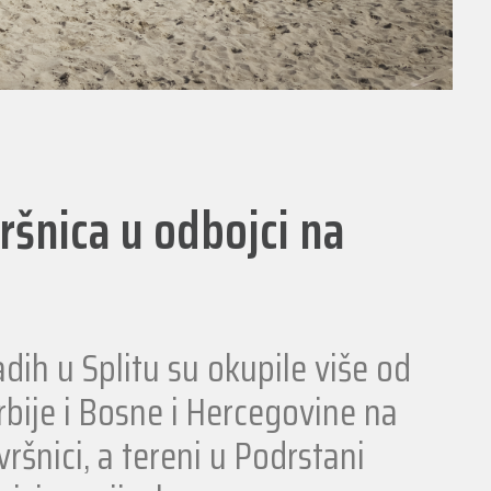
šnica u odbojci na
dih u Splitu su okupile više od
rbije i Bosne i Hercegovine na
ršnici, a tereni u Podrstani