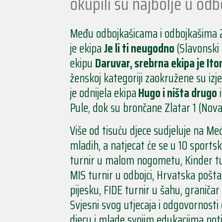
okupili su najbolje u odb
Među odbojkašicama i odbojkašima 20
je ekipa
Je li ti neugodno
(Slavonski 
ekipu
Daruvar,
srebrna ekipa je
Iton
ženskoj kategoriji zaokružene su i
je odnijela ekipa
Hugo i ništa drugo
i
Pule, dok su brončane Zlatar 1 (Nova
Više od tisuću djece sudjeluje na M
mladih, a natjecat će se u 10 sports
turnir u malom nogometu, Kinder tur
MIS turnir u odbojci, Hrvatska pošta 
pijesku, FIDE turnir u šahu, graničar
Svjesni svog utjecaja i odgovornosti
djecu i mlade svojim edukacijma pot