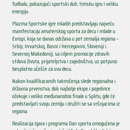
fudbalu, pokazujući sportski duh, timsku igru i veliku
energiju.
Plazma Sportske igre mladih predstavljaju najveću
manifestaciju amaterskog sporta za decu i mlade u
Evropi, koja se danas održava u pet zemalja regiona –
Srbiji, Hrvatskoj, Bosni i Hercegovini, Sloveniji i
Severnoj Makedoniji, sa ciljem promocije zdravih
stilova života, prijateljstva i zajedništva, uz potpuno
besplatno učešće za svu decu.
Nakon kvalifikacionih takmičenja slede regionalna i
državna prvenstva, dok najbolje ekipe i pojedince
očekuje i veliko međunarodno finale u Splitu, gde će
predstavljati svoju zemlju i družiti se sa vršnjacima iz
regiona.
Realizacija Igara i programa Dan sporta omogućena je