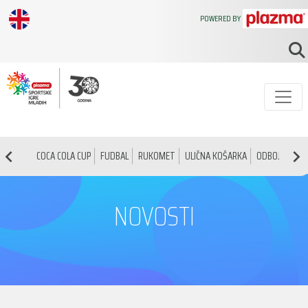
POWERED BY
COCA COLA CUP
FUDBAL
RUKOMET
ULIČNA KOŠARKA
ODBOJKA
O
NOVOSTI