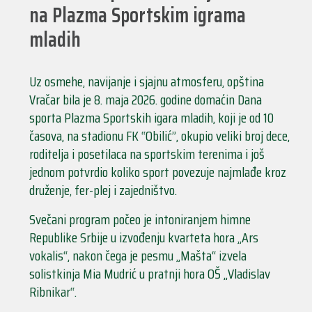
na Plazma Sportskim igrama
mladih
Uz osmehe, navijanje i sjajnu atmosferu, opština
Vračar bila je 8. maja 2026. godine domaćin Dana
sporta Plazma Sportskih igara mladih, koji je od 10
časova, na stadionu FK “Obilić”, okupio veliki broj dece,
roditelja i posetilaca na sportskim terenima i još
jednom potvrdio koliko sport povezuje najmlađe kroz
druženje, fer-plej i zajedništvo.
Svečani program počeo je intoniranjem himne
Republike Srbije u izvođenju kvarteta hora „Ars
vokalis“, nakon čega je pesmu „Mašta“ izvela
solistkinja Mia Mudrić u pratnji hora OŠ „Vladislav
Ribnikar“.