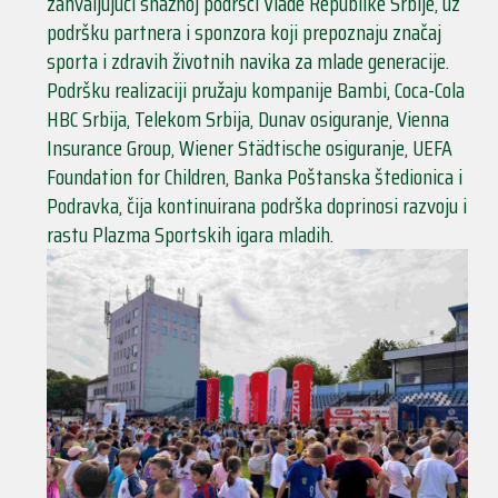
zahvaljujući snažnoj podršci Vlade Republike Srbije, uz
podršku partnera i sponzora koji prepoznaju značaj
sporta i zdravih životnih navika za mlade generacije.
Podršku realizaciji pružaju kompanije Bambi, Coca-Cola
HBC Srbija, Telekom Srbija, Dunav osiguranje, Vienna
Insurance Group, Wiener Städtische osiguranje, UEFA
Foundation for Children, Banka Poštanska štedionica i
Podravka, čija kontinuirana podrška doprinosi razvoju i
rastu Plazma Sportskih igara mladih.