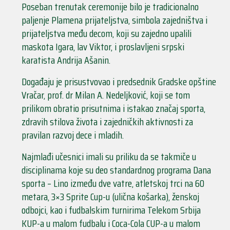
Poseban trenutak ceremonije bilo je tradicionalno
paljenje Plamena prijateljstva, simbola zajedništva i
prijateljstva među decom, koji su zajedno upalili
maskota Igara, lav Viktor, i proslavljeni srpski
karatista Andrija Ašanin.
Događaju je prisustvovao i predsednik Gradske opštine
Vračar, prof. dr Milan A. Nedeljković, koji se tom
prilikom obratio prisutnima i istakao značaj sporta,
zdravih stilova života i zajedničkih aktivnosti za
pravilan razvoj dece i mladih.
Najmlađi učesnici imali su priliku da se takmiče u
disciplinama koje su deo standardnog programa Dana
sporta – Lino između dve vatre, atletskoj trci na 60
metara, 3×3 Sprite Cup-u (ulična košarka), ženskoj
odbojci, kao i fudbalskim turnirima Telekom Srbija
KUP-a u malom fudbalu i Coca-Cola CUP-a u malom