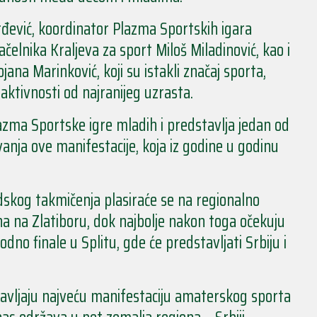
rđević, koordinator Plazma Sportskih igara
elnika Kraljeva za sport Miloš Miladinović, kao i
ana Marinković, koji su istakli značaj sporta,
 aktivnosti od najranijeg uzrasta.
azma Sportske igre mladih i predstavlja jedan od
nja ove manifestacije, koja iz godine u godinu
adskog takmičenja plasiraće se na regionalno
una na Zlatiboru, dok najbolje nakon toga očekuju
no finale u Splitu, gde će predstavljati Srbiju i
avljaju najveću manifestaciju amaterskog sporta