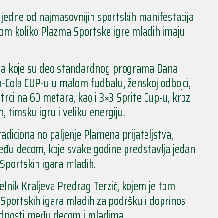
n jedne od najmasovnijih sportskih manifestacija
dnom koliko Plazma Sportske igre mladih imaju
ama koje su deo standardnog programa Dana
a-Cola CUP-u u malom fudbalu, ženskoj odbojci,
 trci na 60 metara, kao i 3×3 Sprite Cup-u, kroz
, timsku igru i veliku energiju.
adicionalno paljenje Plamena prijateljstva,
među decom, koje svake godine predstavlja jedan
Sportskih igara mladih.
elnik Kraljeva Predrag Terzić, kojem je tom
Sportskih igara mladih za podršku i doprinos
rednosti među decom i mladima.