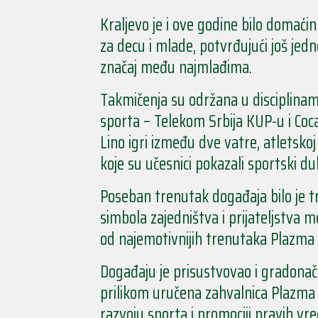
Kraljevo je i ove godine bilo domaći
za decu i mlade, potvrđujući još je
značaj među najmlađima.
Takmičenja su održana u disciplin
sporta – Telekom Srbija KUP-u i Coc
Lino igri između dve vatre, atletskoj
koje su učesnici pokazali sportski duh
Poseban trenutak događaja bilo je tr
simbola zajedništva i prijateljstva 
od najemotivnijih trenutaka Plazma 
Događaju je prisustvovao i gradonač
prilikom uručena zahvalnica Plazma 
razvoju sporta i promociji pravih v