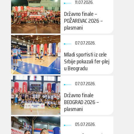
11.07.2026.
Državno finale –
POŽAREVAC 2026 –
plasmani
07.07.2026.
Mladi sportisti iz cele
Srbije pokazali fer-plej
u Beogradu
07.07.2026.
Državno finale
BEOGRAD 2026 –
plasmani
05.07.2026.