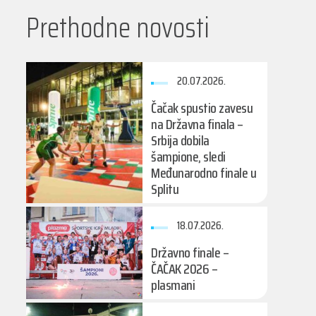
Prethodne novosti
20.07.2026.
Čačak spustio zavesu
na Državna finala –
Srbija dobila
šampione, sledi
Međunarodno finale u
Splitu
18.07.2026.
Državno finale –
ČAČAK 2026 –
plasmani