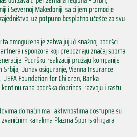
nas održava u pet zemalja regiona – Srbiji,
iji i Severnoj Makedoniji, sa ciljem promocije
 i zajedništva, uz potpuno besplatno učešće za svu
orta omogućena je zahvaljujući snažnoj podršci
artnera i sponzora koji prepoznaju značaj sporta
eneracije. Podršku realizaciji pružaju kompanije
m Srbija, Dunav osiguranje, Vienna Insurance
, UEFA Foundation for Children, Banka
a kontinuirana podrška doprinosi razvoju i rastu
adovima domaćinima i aktivnostima dostupne su
na zvaničnim kanalima Plazma Sportskih igara