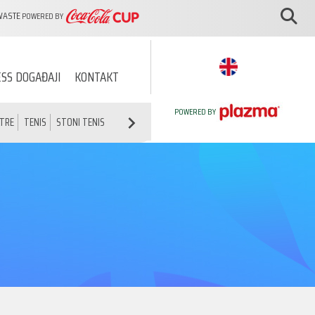
WASTE
POWERED BY
SS DOGAĐAJI
KONTAKT
POWERED BY
ATRE
TENIS
STONI TENIS
ATLETIKA
ŠAH