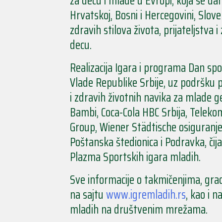
za decu i mlade u Evropi, koja se da
Hrvatskoj, Bosni i Hercegovini, Sloven
zdravih stilova života, prijateljstva
decu.
Realizacija Igara i programa Dan sp
Vlade Republike Srbije, uz podršku p
i zdravih životnih navika za mlade g
Bambi, Coca-Cola HBC Srbija, Teleko
Group, Wiener Städtische osiguranje
Poštanska štedionica i Podravka, čij
Plazma Sportskih igara mladih.
Sve informacije o takmičenjima, gr
na sajtu
www.igremladih.rs
, kao i 
mladih na društvenim mrežama.