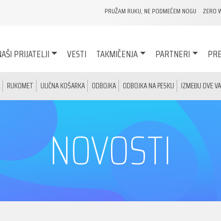
PRUŽAM RUKU, NE PODMEĆEM NOGU
ZERO 
AŠI PRIJATELJI
VESTI
TAKMIČENJA
PARTNERI
PRE
RUKOMET
ULIČNA KOŠARKA
ODBOJKA
ODBOJKA NA PESKU
IZMEĐU DVE V
NOVOSTI