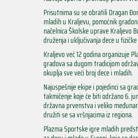
Prisutnima su se obratili Dragan Đo
mladih u Kraljevu, pomoćnik gradonač
načelnica Školske uprave Kraljevo Boj
druženja i uključivanja dece u fizičke
Kraljevo već 12 godina organizuje Pl
gradova sa dugom tradicijom održava
okuplja sve veći broj dece i mladih.
Najuspešnije ekipe i pojedinci sa gr
takmičenje koje će biti održano 6. j
državna prvenstva i veliko međunarod
družiti se sa vršnjacima iz regiona.
Plazma Sportske igre mladih predst