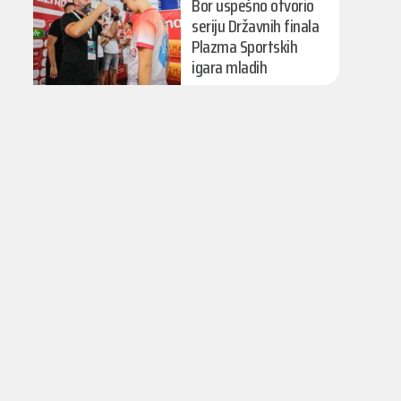
Bor uspešno otvorio
seriju Državnih finala
Plazma Sportskih
igara mladih