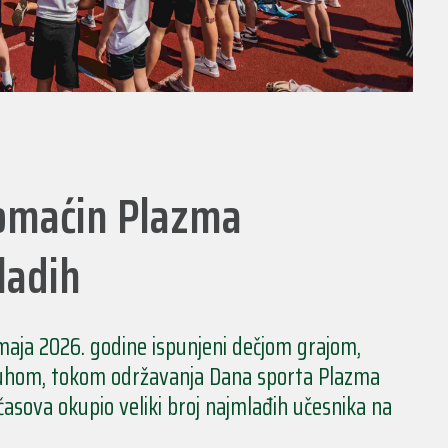
domaćin Plazma
ladih
. maja 2026. godine ispunjeni dečjom grajom,
duhom, tokom održavanja Dana sporta Plazma
 časova okupio veliki broj najmlađih učesnika na