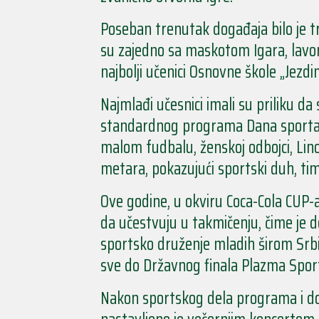
Poseban trenutak događaja bilo je tr
su zajedno sa maskotom Igara, lavom V
najbolji učenici Osnovne škole „Jezdim
Najmlađi učesnici imali su priliku da
standardnog programa Dana sporta –
malom fudbalu, ženskoj odbojci, Lino 
metara, pokazujući sportski duh, tims
Ove godine, u okviru Coca-Cola CUP-
da učestvuju u takmičenju, čime je do
sportsko druženje mladih širom Srbij
sve do Državnog finala Plazma Sport
Nakon sportskog dela programa i dod