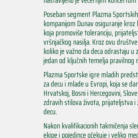
nastavljeno je večernjim koncertom p
Poseban segment Plazma Sportskih ig
kompanijom Dunav osiguranje kroz
koja promoviše toleranciju, prijatel
vršnjačkog nasilja. Kroz ovu društve
koliko je važno da deca odrastaju u
jedan od ključnih temelja pravilnog r
Plazma Sportske igre mladih predst
za decu i mlade u Evropi, koja se da
Hrvatskoj, Bosni i Hercegovini, Sloven
zdravih stilova života, prijateljstva
decu.
Nakon kvalifikacionih takmičenja sle
ekipe i pojedince očekuje i veliko me