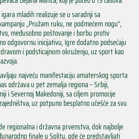
evača Dejana Matića, koji je počeo u 19 časova.
ara mladih realizuje se u saradnji sa
 kampanju „Pružam ruku, ne podmećem nogu“,
jstvo, međusobno poštovanje i borbu protiv
no odgovornu inicijativu, Igre dodatno podsećaju
 zdravom i podsticajnom okruženju, uz sport kao
azvoja.
avljaju najveću manifestaciju amaterskog sporta
nas održava u pet zemalja regiona – Srbiji,
iji i Severnoj Makedoniji, sa ciljem promocije
 i zajedništva, uz potpuno besplatno učešće za svu
de regionalna i državna prvenstva, dok najbolje
đunarodno finale u Splitu, gde će predstavljati