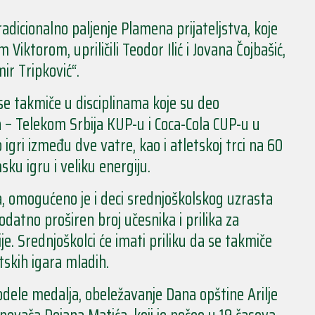
adicionalno paljenje Plamena prijateljstva, koje
iktorom, upriličili Teodor Ilić i Jovana Čojbašić,
ir Tripković“.
 se takmiče u disciplinama koje su deo
 Telekom Srbija KUP-u i Coca-Cola CUP-u u
igri između dve vatre, kao i atletskoj trci na 60
ku igru i veliku energiju.
a, omogućeno je i deci srednjoškolskog uzrasta
datno proširen broj učesnika i prilika za
e. Srednjoškolci će imati priliku da se takmiče
skih igara mladih.
ele medalja, obeležavanje Dana opštine Arilje