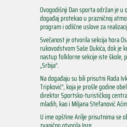
Ovogodišnji Dan sporta održan je u o
događaj protekao u prazničnoj atmosf
program i odlične uslove za realizac
Svečanost je otvorila sekcija hora O
rukovodstvom Saše Dukića, dok je 
nastup folklorne sekcije iste škole
„Srbija“.
Na događaju su bili prisutni Rada Iv
Tripković“, koja je prošle godine obe
direktor Sportsko-turističkog centra
mladih, kao i Miljana Stefanović Aći
U ime opštine Arilje prisutnima se ob
zvanično otvorila Igre.