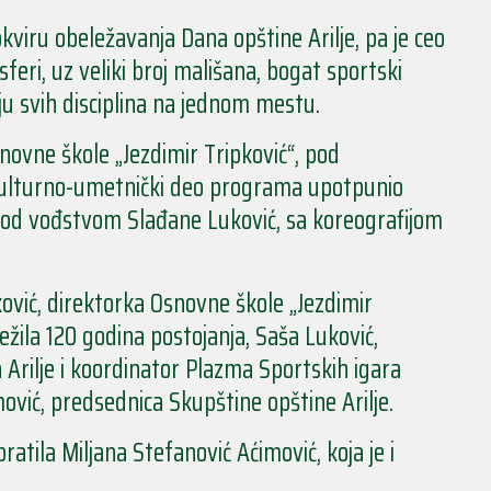
kviru obeležavanja Dana opštine Arilje, pa je ceo
eri, uz veliki broj mališana, bogat sportski
iju svih disciplina na jednom mestu.
snovne škole „Jezdimir Tripković“, pod
kulturno-umetnički deo programa upotpunio
, pod vođstvom Slađane Luković, sa koreografijom
ković, direktorka Osnovne škole „Jezdimir
ležila 120 godina postojanja, Saša Luković,
 Arilje i koordinator Plazma Sportskih igara
mović, predsednica Skupštine opštine Arilje.
ratila Miljana Stefanović Aćimović, koja je i