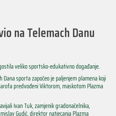
vio na Telemach Danu
gostila veliko sportsko-edukativno događanje.
 Dana sporta započeo je paljenjem plamena koji
g Marofa predvođeni Viktorom, maskotom Plazma
ijali Ivan Tuk, zamjenik gradonačelnika,
omislav Gudić, direktor natjecanja Plazma