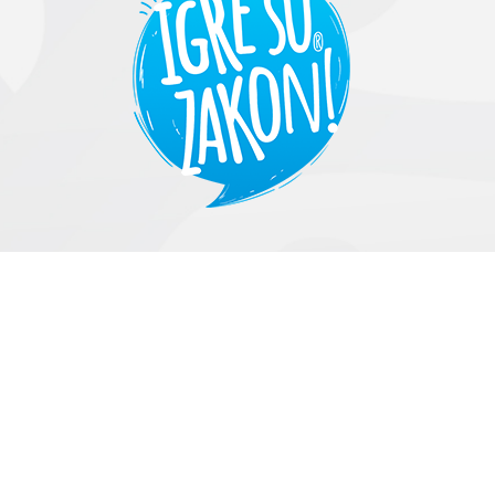
HRVATSKA
BOSNA I HERCEGOVINA
SRBIJA
SLOVENIA
KLIKNI I PRIJAVI SE!