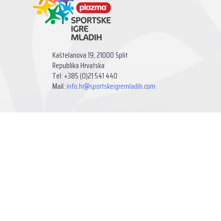
Kaštelanova 19, 21000 Split
Republika Hrvatska
Tel: +385 (0)21 541 440
Mail:
info.hr@sportskeigremladih.com
Sportske igre mladih © 2026. Sva prava zadržana