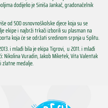
ljima dodijelio je Siniša Jankač, gradonačelnik
više od 500 osnovnoškolske djece koja su se
lje ekipe i najbrži trkači izborili su plasman na
rta koja će se održati sredinom srpnja u Splitu.
13. i mlađi bila je ekipa Tigrovi, u 2011. i mlađi
či: Nikolina Vuradin, Jakob Miketek, Vita Valentak
li zlatne medalje.