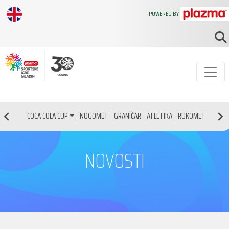
POWERED BY
NOGOMET
GRANIČAR
ATLETIKA
RUKOMET
KOŠAR
COCA COLA CUP
NOVOSTI