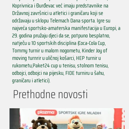
Koprivnica i Đurđevac već imaju predstavnike na
Državnoj završnici u atletici i graničaru koji se
održavaju u sklopu Telemach Dana sporta. Igre su
najveća sportsko-amaterska manifestacija u Europi, a
29. godina pružaju djeci da se, potpuno besplatno,
natječu u 10 sportskih disciplina (Coca-Cola Cup,
Tommy turnir u malom nogometu, Kinder Joy of
moving turnrir u uličnoj košarci, HEP turnir u
rukometu,Paket24 cup u tenisu, stolnom tenisu,
odbojci, odbojci na pijesku, FIDE turniru u šahu,
graničaru i atletici).
Prethodne novosti