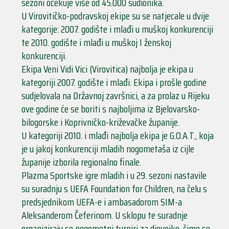
sezoni očekuje više od 45.000 sudionika.
U Virovitičko-podravskoj ekipe su se natjecale u dvije
kategorije: 2007. godište i mlađi u muškoj konkurenciji
te 2010. godište i mlađi u muškoj I ženskoj
konkurenciji.
Ekipa Veni Vidi Vici (Virovitica) najbolja je ekipa u
kategoriji 2007. godište i mlađi. Ekipa i prošle godine
sudjelovala na Državnoj završnici, a za prolaz u Rijeku
ove godine će se boriti s najboljima iz Bjelovarsko-
bilogorske i Koprivničko-križevačke županije.
U kategoriji 2010. i mlađi najbolja ekipa je G.O.A.T., koja
je u jakoj konkurenciji mladih nogometaša iz cijle
županije izborila regionalno finale.
Plazma Sportske igre mladih i u 29. sezoni nastavile
su suradnju s UEFA Foundation for Children, na čelu s
predsjednikom UEFA-e i ambasadorom SIM-a
Aleksanderom Čeferinom. U sklopu te suradnje
organiziraju se nogometni turniri za djevojke, čime se