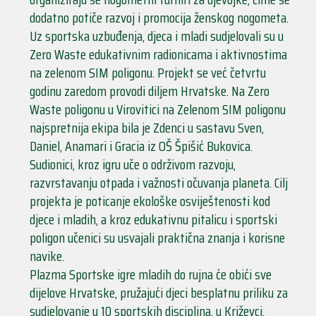
dodatno potiče razvoj i promocija ženskog nogometa.
Uz sportska uzbuđenja, djeca i mladi sudjelovali su u
Zero Waste edukativnim radionicama i aktivnostima
na zelenom SIM poligonu. Projekt se već četvrtu
godinu zaredom provodi diljem Hrvatske. Na Zero
Waste poligonu u Virovitici na Zelenom SIM poligonu
najspretnija ekipa bila je Zdenci u sastavu Sven,
Daniel, Anamari i Gracia iz OŠ Špišić Bukovica.
Sudionici, kroz igru uče o održivom razvoju,
razvrstavanju otpada i važnosti očuvanja planeta. Cilj
projekta je poticanje ekološke osviještenosti kod
djece i mladih, a kroz edukativnu pitalicu i sportski
poligon učenici su usvajali praktična znanja i korisne
navike.
Plazma Sportske igre mladih do rujna će obići sve
dijelove Hrvatske, pružajući djeci besplatnu priliku za
sudjelovanje u 10 sportskih disciplina, u Križevci,