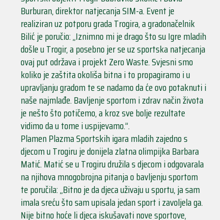
Burburan, direktor natjecanja SIM-a. Event je
realiziran uz potporu grada Trogira, a gradonačelnik
Bilić je poručio: „Iznimno mi je drago što su Igre mladih
došle u Trogir, a posebno jer se uz sportska natjecanja
ovaj put održava i projekt Zero Waste. Svjesni smo
koliko je zaštita okoliša bitna i to propagiramo i u
upravljanju gradom te se nadamo da će ovo potaknuti i
naše najmlađe. Bavljenje sportom i zdrav način života
je nešto što potičemo, a kroz sve bolje rezultate
vidimo da u tome i uspijevamo.”.
Plamen Plazma Sportskih igara mladih zajedno s
djecom u Trogiru je donijela zlatna olimpijka Barbara
Matić. Matić se u Trogiru družila s djecom i odgovarala
na njihova mnogobrojna pitanja o bavljenju sportom
te poručila: „Bitno je da djeca uživaju u sportu, ja sam
imala sreću što sam upisala jedan sport i zavoljela ga.
Nije bitno hoće li djeca iskušavati nove sportove,