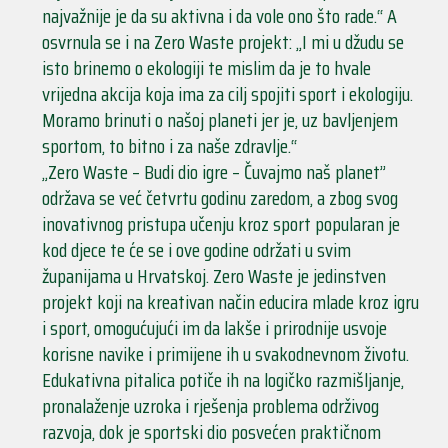
najvažnije je da su aktivna i da vole ono što rade.“ A
osvrnula se i na Zero Waste projekt: „I mi u džudu se
isto brinemo o ekologiji te mislim da je to hvale
vrijedna akcija koja ima za cilj spojiti sport i ekologiju.
Moramo brinuti o našoj planeti jer je, uz bavljenjem
sportom, to bitno i za naše zdravlje.“
„Zero Waste – Budi dio igre – Čuvajmo naš planet”
održava se već četvrtu godinu zaredom, a zbog svog
inovativnog pristupa učenju kroz sport popularan je
kod djece te će se i ove godine održati u svim
županijama u Hrvatskoj. Zero Waste je jedinstven
projekt koji na kreativan način educira mlade kroz igru
i sport, omogućujući im da lakše i prirodnije usvoje
korisne navike i primijene ih u svakodnevnom životu.
Edukativna pitalica potiče ih na logičko razmišljanje,
pronalaženje uzroka i rješenja problema održivog
razvoja, dok je sportski dio posvećen praktičnom