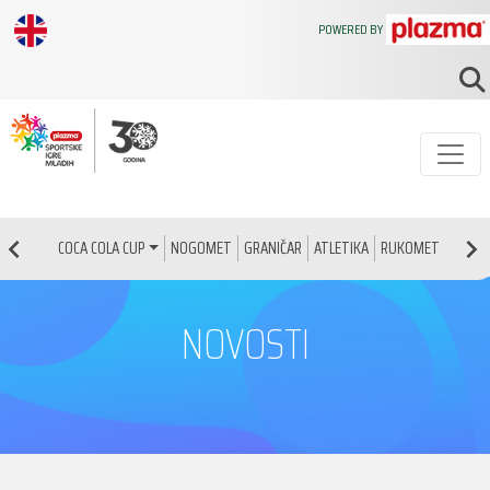
POWERED BY
NOGOMET
GRANIČAR
ATLETIKA
RUKOMET
KOŠAR
COCA COLA CUP
NOVOSTI