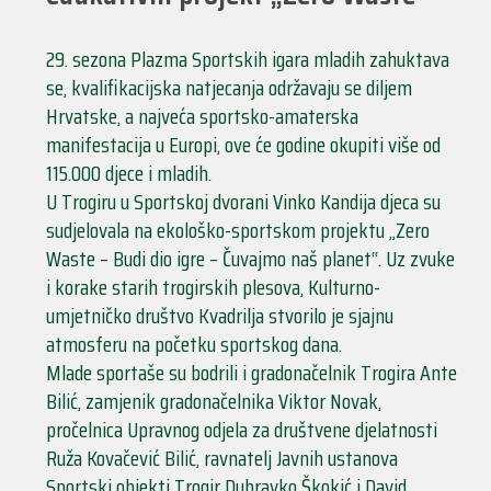
29. sezona Plazma Sportskih igara mladih zahuktava
se, kvalifikacijska natjecanja održavaju se diljem
Hrvatske, a najveća sportsko-amaterska
manifestacija u Europi, ove će godine okupiti više od
115.000 djece i mladih.
U Trogiru u Sportskoj dvorani Vinko Kandija djeca su
sudjelovala na ekološko-sportskom projektu „Zero
Waste – Budi dio igre – Čuvajmo naš planet“. Uz zvuke
i korake starih trogirskih plesova, Kulturno-
umjetničko društvo Kvadrilja stvorilo je sjajnu
atmosferu na početku sportskog dana.
Mlade sportaše su bodrili i gradonačelnik Trogira Ante
Bilić, zamjenik gradonačelnika Viktor Novak,
pročelnica Upravnog odjela za društvene djelatnosti
Ruža Kovačević Bilić, ravnatelj Javnih ustanova
Sportski objekti Trogir Dubravko Škokić i David