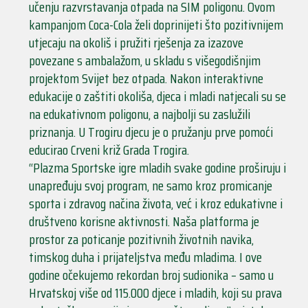
učenju razvrstavanja otpada na SIM poligonu. Ovom
kampanjom Coca-Cola želi doprinijeti što pozitivnijem
utjecaju na okoliš i pružiti rješenja za izazove
povezane s ambalažom, u skladu s višegodišnjim
projektom Svijet bez otpada. Nakon interaktivne
edukacije o zaštiti okoliša, djeca i mladi natjecali su se
na edukativnom poligonu, a najbolji su zaslužili
priznanja. U Trogiru djecu je o pružanju prve pomoći
educirao Crveni križ Grada Trogira.
“Plazma Sportske igre mladih svake godine proširuju i
unapređuju svoj program, ne samo kroz promicanje
sporta i zdravog načina života, već i kroz edukativne i
društveno korisne aktivnosti. Naša platforma je
prostor za poticanje pozitivnih životnih navika,
timskog duha i prijateljstva među mladima. I ove
godine očekujemo rekordan broj sudionika – samo u
Hrvatskoj više od 115.000 djece i mladih, koji su prava