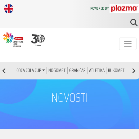
POWERED BY
NOGOMET
GRANIČAR
ATLETIKA
RUKOMET
KOŠAR
COCA COLA CUP
NOVOSTI