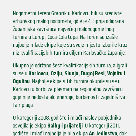
Nogometni tereni Grabrik u Karlovcu bili su središte
vrhunskog malog nogometa, gdje je 4. lipnja odigrana
županijska završnica najvećeg malonogometnog
turnira u Europi, Coca-Cola Cupa. Na teren su izašle
najbolje mlade ekipe koje su svoje mjesto izborile kroz
niz kvalifikacijskih turnira diljem Karlovačke županije.
Ukupno je održano šest kvalifikacijskih turnira, a igrali
su se u
Karlovcu, Ozlju, Slunju, Dugoj Resi, Vojniću i
Ogulinu
. Najbolje ekipe s tih turnira okupile su se u
Karlovcu u borbi za plasman na regionalnu završnicu,
gdje nije nedostajalo energije, borbenosti, zajedništva i
fair playa.
U kategoriji 2008. godište i mlađi naslov pobjednika
osvojila je ekipa
Balky i prijatelji
. U kategoriji 2011.
godište i mlađi najbolja je bila ekipa
An Jedinstvo
, dok