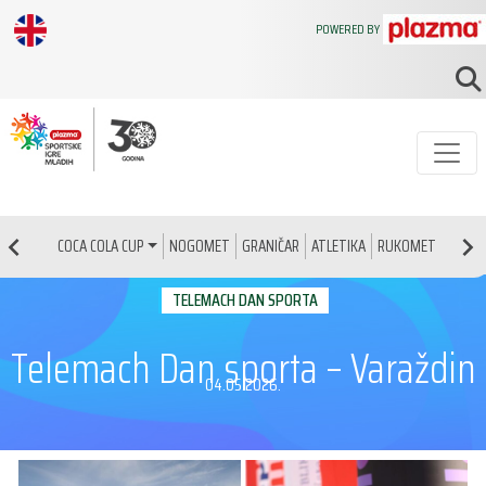
POWERED BY
NOGOMET
GRANIČAR
ATLETIKA
RUKOMET
KOŠAR
COCA COLA CUP
TELEMACH DAN SPORTA
Telemach Dan sporta – Varaždin
04.05.2026.