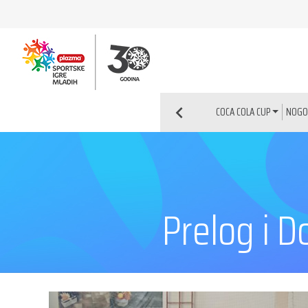
NOG
COCA COLA CUP
Prelog i D