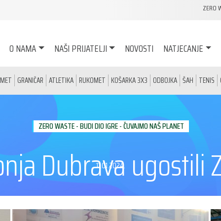
ZERO 
O NAMA
NAŠI PRIJATELJI
NOVOSTI
NATJECANJE
OMET
GRANIČAR
ATLETIKA
RUKOMET
KOŠARKA 3X3
ODBOJKA
ŠAH
TENIS
ZERO WASTE - BUDI DIO IGRE - ČUVAJMO NAŠ PLANET
onja Dubrava ugostili
11.01.2024.