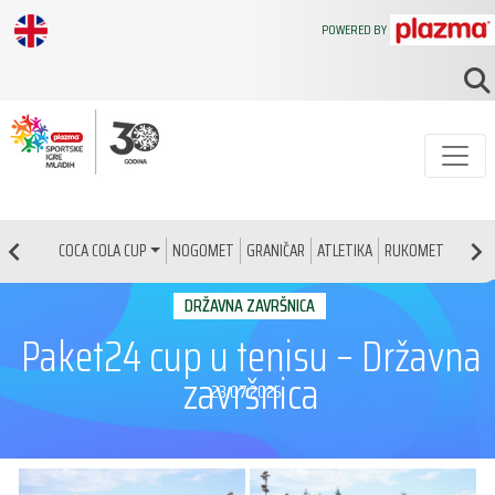
POWERED BY
NOGOMET
GRANIČAR
ATLETIKA
RUKOMET
KOŠAR
COCA COLA CUP
DRŽAVNA ZAVRŠNICA
Paket24 cup u tenisu – Državna
završnica
23.07.2025.