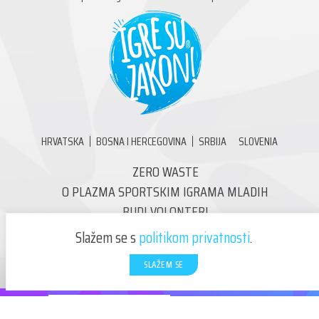
HRVATSKA
BOSNA I HERCEGOVINA
SRBIJA
SLOVENIA
ZERO WASTE
O PLAZMA SPORTSKIM IGRAMA MLADIH
BUDI VOLONTER!
KONTAKT
Slažem se s
politikom privatnosti
.
SLAŽEM SE
KLIKNI I PRIJAVI SE!