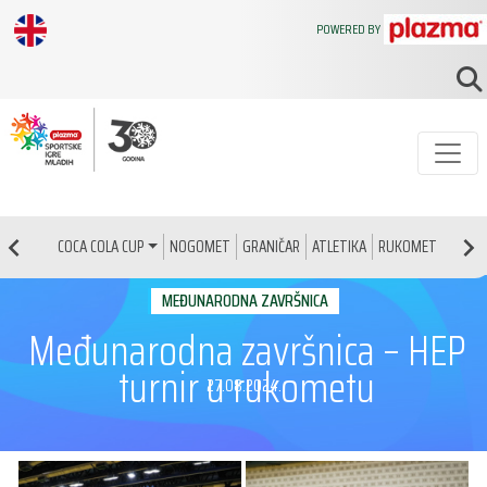
POWERED BY
NOGOMET
GRANIČAR
ATLETIKA
RUKOMET
KOŠAR
COCA COLA CUP
MEĐUNARODNA ZAVRŠNICA
Međunarodna završnica – HEP
turnir u rukometu
27.08.2024.