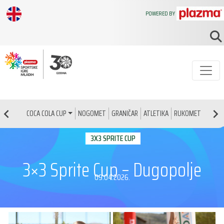
POWERED BY
NOGOMET
GRANIČAR
ATLETIKA
RUKOMET
KOŠAR
COCA COLA CUP
3X3 SPRITE CUP
3×3 Sprite Cup – Dugopolje
09.04.2026.