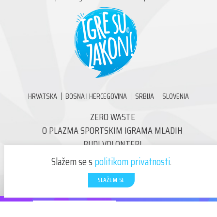
HRVATSKA
BOSNA I HERCEGOVINA
SRBIJA
SLOVENIA
ZERO WASTE
O PLAZMA SPORTSKIM IGRAMA MLADIH
BUDI VOLONTER!
KONTAKT
Slažem se s
politikom privatnosti
.
SLAŽEM SE
KLIKNI I PRIJAVI SE!